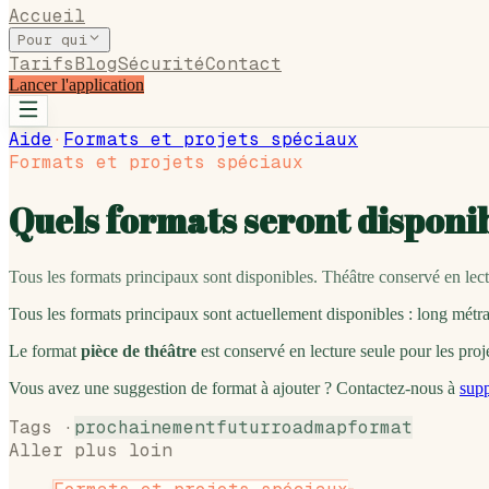
Accueil
Pour qui
Tarifs
Blog
Sécurité
Contact
Lancer l'application
Aide
·
Formats et projets spéciaux
Formats et projets spéciaux
Quels formats seront disponi
Tous les formats principaux sont disponibles. Théâtre conservé en le
Tous les formats principaux sont actuellement disponibles : long métra
Le format
pièce de théâtre
est conservé en lecture seule pour les proj
Vous avez une suggestion de format à ajouter ? Contactez-nous à
sup
Tags ·
prochainement
futur
roadmap
format
Aller plus loin