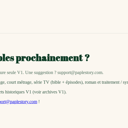
bles prochainement ?
cture seule V1. Une suggestion ? support@paplestory.com.
ge, court métrage, série TV (bible + épisodes), roman et traitement / sy
ets historiques V1 (voir archives V1).
port@paplestory.com
!