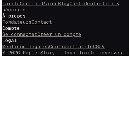
Tarifs
Centre d'aide
Blog
Confidentialité &
sécurité
À propos
Fondateurs
Contact
Compte
Se connecter
Créer un compte
Légal
Mentions légales
Confidentialité
CGUV
© 2026 Paple Story · Tous droits réservés