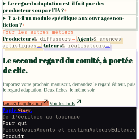
Le regard adaptation est-il fait par des
producteurs ou par l’IA ?
+
Y a-t-il un module spécifique aux ouvrages non-
fiction ?
+
Pour les autres métiers
Producteurs
Agents
& diffuseurs
& agences
→
Auteurs
artistiques
& réalisateurs
→
→
Le second regard du comité, à portée
de clic.
Importez votre prochain manuscrit, demandez le regard éditeur, puis
le regard adaptation. Deux fiches, le même soir.
Lancer l’application
Voir les tarifs
Paple
Story
.
De l'écriture au tournage
Pour qui
Producteurs
Agents et casting
Auteurs
Éditeurs
Produit