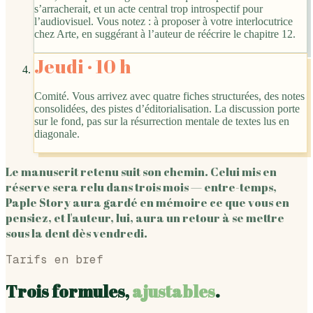
s’arracherait, et un acte central trop introspectif pour
l’audiovisuel. Vous notez : à proposer à votre interlocutrice
chez Arte, en suggérant à l’auteur de réécrire le chapitre 12.
Jeudi · 10 h
Comité. Vous arrivez avec quatre fiches structurées, des notes
consolidées, des pistes d’éditorialisation. La discussion porte
sur le fond, pas sur la résurrection mentale de textes lus en
diagonale.
Le manuscrit retenu suit son chemin. Celui mis en
réserve sera relu dans trois mois — entre-temps,
Paple Story aura gardé en mémoire ce que vous en
pensiez, et l'auteur, lui, aura un retour à se mettre
sous la dent dès vendredi.
Tarifs en bref
Trois formules,
ajustables
.