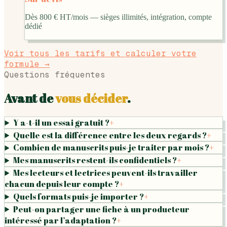
Dès 800 € HT/mois — sièges illimités, intégration, compte
dédié
Voir tous les tarifs et calculer votre
formule →
Questions fréquentes
Avant de
vous décider
.
Y a-t-il un essai gratuit ?
+
Quelle est la différence entre les deux regards ?
+
Combien de manuscrits puis-je traiter par mois ?
+
Mes manuscrits restent-ils confidentiels ?
+
Mes lecteurs et lectrices peuvent-ils travailler
chacun depuis leur compte ?
+
Quels formats puis-je importer ?
+
Peut-on partager une fiche à un producteur
intéressé par l’adaptation ?
+