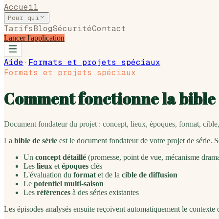
Accueil
Pour qui
Tarifs
Blog
Sécurité
Contact
Lancer l'application
Aide
·
Formats et projets spéciaux
Formats et projets spéciaux
Comment fonctionne la bible 
Document fondateur du projet : concept, lieux, époques, format, cible, 
La
bible de série
est le document fondateur de votre projet de série. S
Un
concept détaillé
(promesse, point de vue, mécanisme drama
Les
lieux
et
époques
clés
L'évaluation du
format
et de la
cible de diffusion
Le
potentiel multi-saison
Les
références
à des séries existantes
Les épisodes analysés ensuite reçoivent automatiquement le contexte d