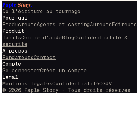
Paple
Story
.
De l'écriture au tournage
Pour qui
Producteurs
Agents et casting
Auteurs
Éditeurs
Produit
Tarifs
Centre d'aide
Blog
Confidentialité &
sécurité
À propos
Fondateurs
Contact
Compte
Se connecter
Créer un compte
Légal
Mentions légales
Confidentialité
CGUV
© 2026 Paple Story · Tous droits réservés