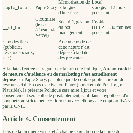
Mémorisation de
Local
Paple Story
la langue
storage,
12 mois
paple_locale
d'interface
persistant
Cloudflare
Sécurité, gestion
Cookie
(le cas
du bot
HTTP,
30 minutes
__cf_bm
échéant via
management
persistant
Vercel)
Cookies tiers
Aucun cookie de
(publicité,
cette nature n'est
—
—
—
réseaux sociaux,
déposé à la date
etc.)
des présentes
À la date d'entrée en vigueur de la présente Politique,
Aucun cookie
de mesure d'audience ou de marketing n'est actuellement
déposé
par Paple Story, pas plus que de cookie publicitaire ou de
réseau social. En cas d'activation future (par exemple PostHog ou
Plausible), la présente Politique sera mise à jour et votre
consentement sera sollicité préalablement, sauf dans l'hypothèse d'un
paramétrage strictement conforme aux conditions d'exemption fixées
par la CNIL.
Article 4. Consentement
Lors de la première visite, et à chaque expiration de la durée de