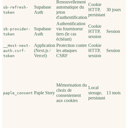
Renouvellement
Cookie
Supabase
automatique du
sb-refresh-
HTTP,
30 jours
Auth
jeton
token
persistant
d'authentification
Authentification
Cookie
Supabase
via fournisseur
sb-provider-
HTTP,
Session
Auth
tiers (le cas
token
session
échéant)
Application
Protection contre
Cookie
__Host-next-
(Next.js /
les attaques
HTTP,
Session
auth.csrf-
Vercel)
CSRF
session
token
Mémorisation du
Local
choix de
Paple Story
storage,
13 mois
paple_consent
consentement
persistant
aux cookies