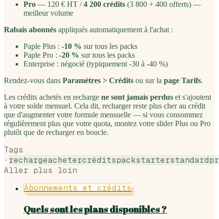
Pro
— 120 € HT /
4 200 crédits
(3 800 + 400 offerts) —
meilleur volume
Rabais abonnés
appliqués automatiquement à l'achat :
Paple Plus :
-10 %
sur tous les packs
Paple Pro :
-20 %
sur tous les packs
Enterprise : négocié (typiquement -30 à -40 %)
Rendez-vous dans
Paramètres > Crédits
ou sur la
page Tarifs
.
Les crédits achetés en recharge
ne sont jamais perdus
et s'ajoutent
à votre solde mensuel. Cela dit, recharger reste plus cher au crédit
que d'augmenter votre formule mensuelle — si vous consommez
régulièrement plus que votre quota, montez votre slider Plus ou Pro
plutôt que de recharger en boucle.
Tags
·
recharge
acheter
crédits
pack
starter
standard
pr
Aller plus loin
Abonnements et crédits
Quels sont les plans disponibles ?