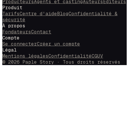
Producteurs
Agents et casting
Auteurs
Éditeurs
Produit
Tarifs
Centre d'aide
Blog
Confidentialité &
sécurité
À propos
Fondateurs
Contact
Compte
Se connecter
Créer un compte
Légal
Mentions légales
Confidentialité
CGUV
© 2026 Paple Story · Tous droits réservés